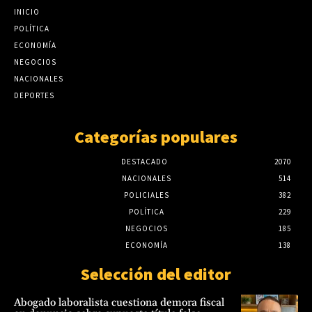
Iramain cuestiona el diseño de Hambre Cero
INICIO
julio 20, 2026
y exige controles sobre su impacto real
POLÍTICA
agosto 6, 2026
ECONOMÍA
«Sinfonía de Película» une música de cine e
inclusión para apoyar niños con pérdida
NEGOCIOS
auditiva
NACIONALES
julio 10, 2026
DEPORTES
Categorías populares
DESTACADO
2070
NACIONALES
514
POLICIALES
382
POLÍTICA
229
NEGOCIOS
185
ECONOMÍA
138
Selección del editor
Abogado laboralista cuestiona demora fiscal