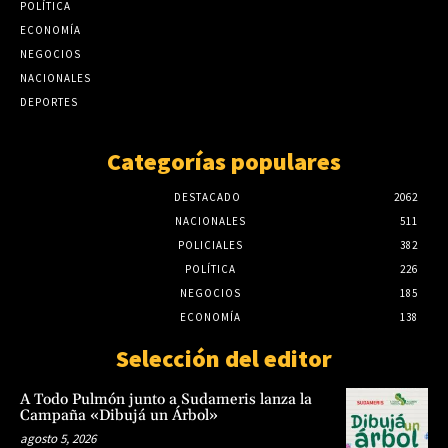
advierte especialista
POLÍTICA
El Niño pondrá a prueba la capacidad de
agosto 5, 2026
ECONOMÍA
respuesta de ciudades y comunidades,
advierte especialista
NEGOCIOS
NACIONALES
agosto 5, 2026
DEPORTES
Categorías populares
DESTACADO
2062
NACIONALES
511
POLICIALES
382
POLÍTICA
226
NEGOCIOS
185
ECONOMÍA
138
Selección del editor
A Todo Pulmón junto a Sudameris lanza la
Campaña «Dibujá un Árbol»
agosto 5, 2026