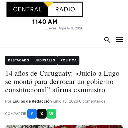
Jueves, Agosto 6, 2026
DESTACADO
JUDICIALES
POLÍTICA
14 años de Curuguaty: «Juicio a Lugo
se montó para derrocar un gobierno
constitucional” afirma exministro
Por
Equipo de Redacción
·
junio 15, 2026
·
0 comentarios
f
X
W
COMPARTIR