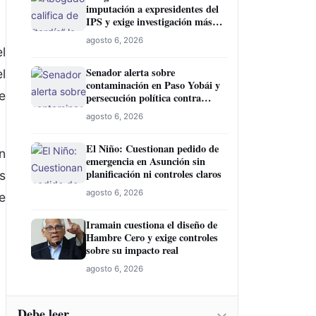
imputación a expresidentes del
IPS y exige investigación más
amplia
agosto 6, 2026
l
Senador alerta sobre
l
contaminación en Paso Yobái y
e
persecución política contra
Miguel Prieto
agosto 6, 2026
El Niño: Cuestionan pedido de
n
emergencia en Asunción sin
planificación ni controles claros
s
agosto 6, 2026
e
Iramain cuestiona el diseño de
Hambre Cero y exige controles
sobre su impacto real
agosto 6, 2026
Debe leer