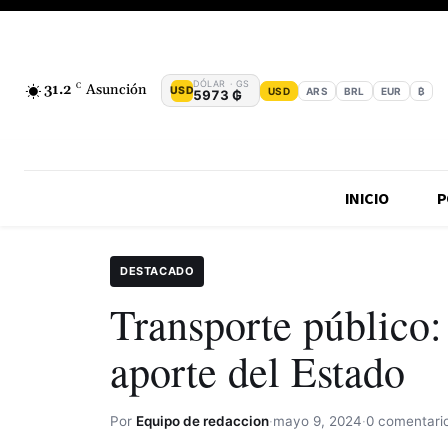
DÓLAR · GS
31.2
C
Asunción
USD
USD
ARS
BRL
EUR
₿
5973 ₲
INICIO
P
DESTACADO
Transporte público: 
aporte del Estado
Por
Equipo de redaccion
·
mayo 9, 2024
·
0 comentari