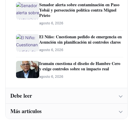
Senador alerta sobre contaminación en Paso
Yobái y persecución política contra Miguel
Prieto
agosto 6, 2026
El Niño: Cuestionan pedido de emergencia en
Asunción sin planificación ni controles claros
agosto 6, 2026
Iramain cuestiona el diseño de Hambre Cero
y exige controles sobre su impacto real
agosto 6, 2026
Debe leer
Más artículos
Abogado laboralista cuestiona demora fiscal
en denuncia sobre supuesto título falso
agosto 6, 2026
Abogado laboralista cuestiona demora fiscal
en denuncia sobre supuesto título falso