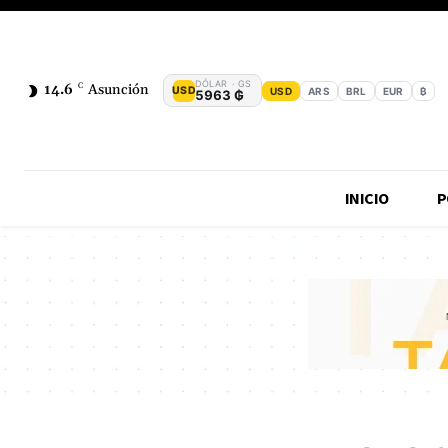
DÓLAR · GS
14.6
C
Asunción
USD
USD
ARS
BRL
EUR
₿
5963 ₲
INICIO
P