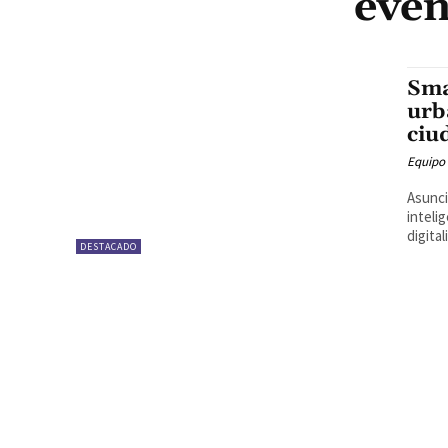
even
Sma
urb
ciu
Equipo
Asunci
intelig
digital
DESTACADO