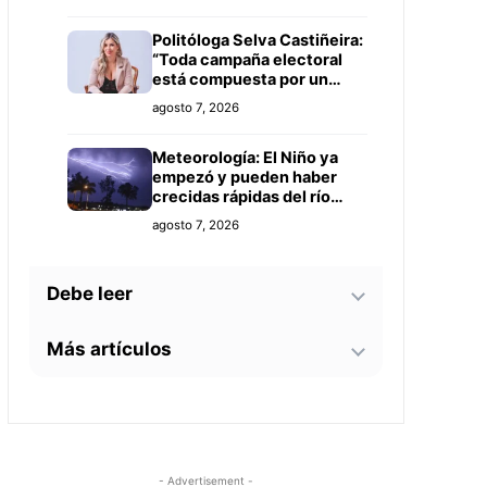
Politóloga Selva Castiñeira:
“Toda campaña electoral
está compuesta por un
equipo de profesionales”
agosto 7, 2026
Meteorología: El Niño ya
empezó y pueden haber
crecidas rápidas del río
Paraguay
agosto 7, 2026
Debe leer
Más artículos
Tecnología y BIM ganan
terreno en la construcción
nacional: CYPE apunta a
Senador alerta sobre
reducir errores y
agosto 7, 2026
contaminación en Paso
sobrecostos
Yobái y persecución
política contra Miguel
Este 15 de agosto
agosto 6, 2026
- Advertisement -
Prieto