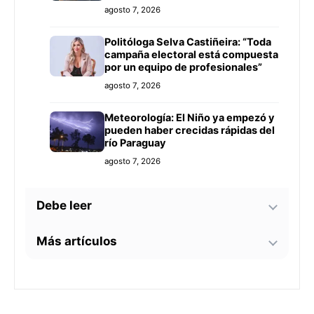
agosto 7, 2026
Politóloga Selva Castiñeira: “Toda
campaña electoral está compuesta
por un equipo de profesionales”
agosto 7, 2026
Meteorología: El Niño ya empezó y
pueden haber crecidas rápidas del
río Paraguay
agosto 7, 2026
Debe leer
Más artículos
Tecnología y BIM ganan terreno en
la construcción nacional: CYPE
apunta a reducir errores y
Senador alerta sobre
sobrecostos
agosto 7, 2026
contaminación en Paso Yobái y
persecución política contra Miguel