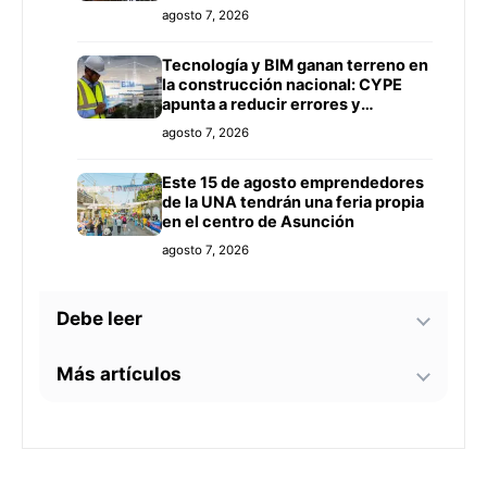
agosto 7, 2026
Tecnología y BIM ganan terreno en
la construcción nacional: CYPE
apunta a reducir errores y
sobrecostos
agosto 7, 2026
Este 15 de agosto emprendedores
de la UNA tendrán una feria propia
en el centro de Asunción
agosto 7, 2026
Debe leer
Más artículos
México avanza en apertura de su
mercado a la carne paraguaya y
busca ampliar inversiones
Iramain cuestiona el diseño de
agosto 7, 2026
Hambre Cero y exige controles
sobre su impacto real