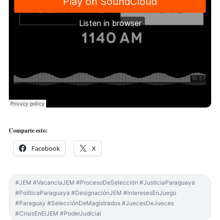
Comparte esto:
Facebook
X
#JEM #VacanciaJEM #ProcesoDeSelección #JusticiaParaguaya
#PolíticaParaguaya #DesignaciónJEM #InteresesEnJuego
#Paraguay #SelecciónDeMagistrados #JuecesDeJueces
#CrisisEnElJEM #PoderJudicial