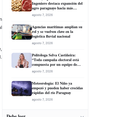
Ingeniero destaca expansión del
agro paraguayo hacia más
mercados
agosto 7, 2026
n
Agencias marítimas amplían su
l
rol y se vuelven clave en la
logística fluvial nacional
agosto 7, 2026
,
Politóloga Selva Castiñeira:
.
“Toda campaña electoral está
compuesta por un equipo de
profesionales”
agosto 7, 2026
Meteorología: El Niño ya
empezó y pueden haber crecidas
rápidas del río Paraguay
agosto 7, 2026
Debe leer