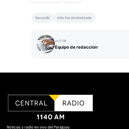
Itacurubí
niño fue alcoholizado
AUTOR
Equipo de redaccion
Noticias y radio en vivo del Paraguay.