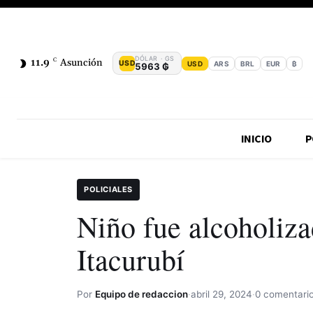
DÓLAR · GS
11.9
C
Asunción
USD
USD
ARS
BRL
EUR
₿
5963 ₲
INICIO
P
POLICIALES
Niño fue alcoholiz
Itacurubí
Por
Equipo de redaccion
·
abril 29, 2024
·
0 comentari