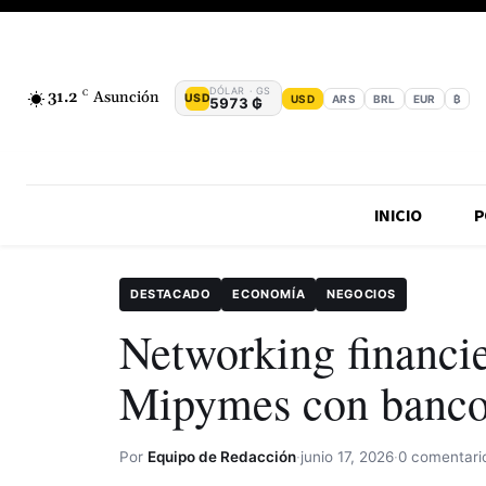
DÓLAR · GS
31.2
C
Asunción
USD
USD
ARS
BRL
EUR
₿
5973 ₲
INICIO
P
DESTACADO
ECONOMÍA
NEGOCIOS
Networking financie
Mipymes con bancos
Por
Equipo de Redacción
·
junio 17, 2026
·
0 comentari