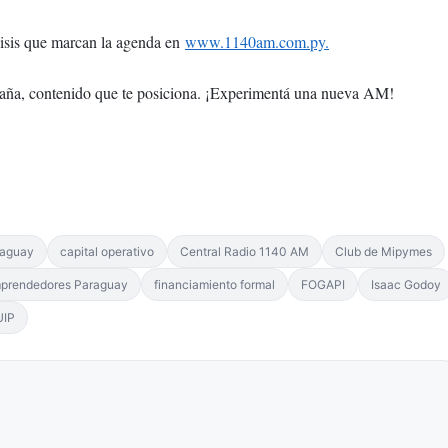
álisis que marcan la agenda en
www.1140am.com.py.
aña, contenido que te posiciona. ¡Experimentá una nueva AM!
raguay
capital operativo
Central Radio 1140 AM
Club de Mipymes
prendedores Paraguay
financiamiento formal
FOGAPI
Isaac Godoy
UIP