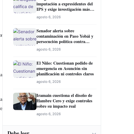
imputación a expresidentes del
IPS y exige investigación más
amplia
agosto 6, 2026
Senador alerta sobre
as
contaminación en Paso Yobái y
persecución política contra
Miguel Prieto
agosto 6, 2026
El Niño: Cuestionan pedido de
emergencia en Asunción sin
planificación ni controles claros
la
agosto 6, 2026
Iramain cuestiona el diseño de
la
Hambre Cero y exige controles
sobre su impacto real
re
agosto 6, 2026
Debe leer