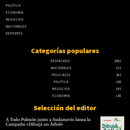
advierte especialista
POLÍTICA
El Niño pondrá a prueba la capacidad de
agosto 5, 2026
ECONOMÍA
respuesta de ciudades y comunidades,
advierte especialista
NEGOCIOS
NACIONALES
agosto 5, 2026
DEPORTES
Categorías populares
DESTACADO
2062
NACIONALES
511
POLICIALES
382
POLÍTICA
226
NEGOCIOS
185
ECONOMÍA
138
Selección del editor
A Todo Pulmón junto a Sudameris lanza la
Campaña «Dibujá un Árbol»