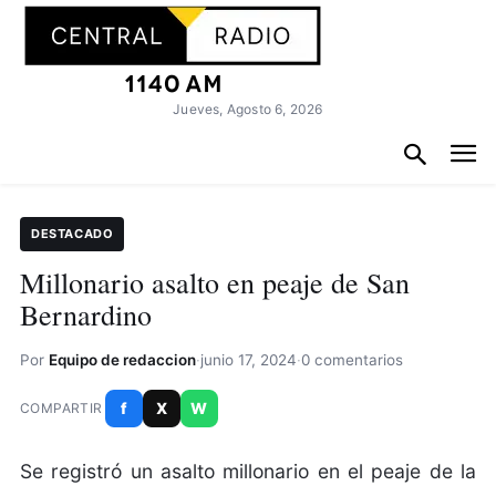
Jueves, Agosto 6, 2026
DESTACADO
Millonario asalto en peaje de San
Bernardino
Por
Equipo de redaccion
·
junio 17, 2024
·
0 comentarios
f
X
W
COMPARTIR
Se registró un asalto millonario en el peaje de la