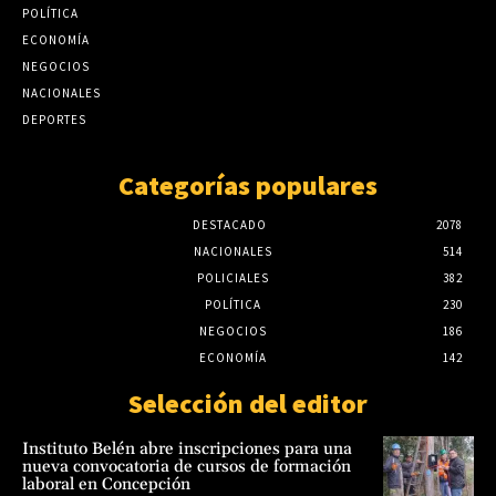
Meteorología: El Niño ya empezó y pueden
POLÍTICA
haber crecidas rápidas del río Paraguay
ECONOMÍA
Martín Burt presentó en Argentina la
agosto 7, 2026
metodología que está sacando de la pobreza a
NEGOCIOS
miles de familias en el mundo
NACIONALES
julio 24, 2026
DEPORTES
Categorías populares
DESTACADO
2078
NACIONALES
514
POLICIALES
382
POLÍTICA
230
NEGOCIOS
186
ECONOMÍA
142
Selección del editor
Instituto Belén abre inscripciones para una
nueva convocatoria de cursos de formación
laboral en Concepción