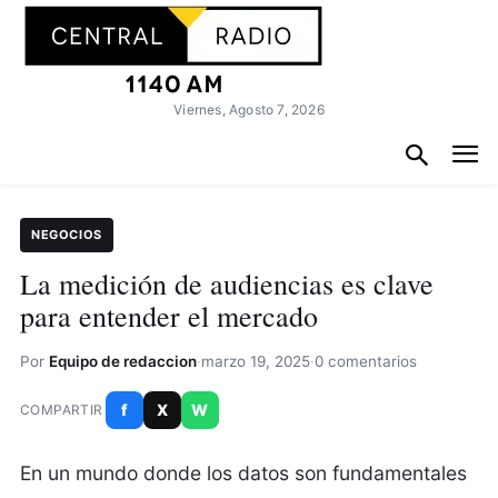
Viernes, Agosto 7, 2026
NEGOCIOS
La medición de audiencias es clave
para entender el mercado
Por
Equipo de redaccion
·
marzo 19, 2025
·
0 comentarios
f
X
W
COMPARTIR
En un mundo donde los datos son fundamentales