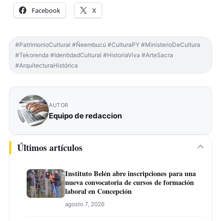
Facebook
X
#PatrimonioCultural #Ñeembucú #CulturaPY #MinisterioDeCultura
#Tekorenda #IdentidadCultural #HistoriaViva #ArteSacra
#ArquitecturaHistórica
AUTOR
Equipo de redaccion
Últimos artículos
Instituto Belén abre inscripciones para una
nueva convocatoria de cursos de formación
laboral en Concepción
agosto 7, 2026