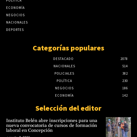
POLÍTICA
agosto 7, 2026
haber crecidas rápidas del río Paraguay
ECONOMÍA
agosto 7, 2026
Meteorología: El Niño ya empezó y pueden
NEGOCIOS
haber crecidas rápidas del río Paraguay
NACIONALES
agosto 7, 2026
DEPORTES
Categorías populares
DESTACADO
2078
NACIONALES
514
POLICIALES
382
POLÍTICA
230
NEGOCIOS
186
ECONOMÍA
142
Selección del editor
Instituto Belén abre inscripciones para una
nueva convocatoria de cursos de formación
laboral en Concepción