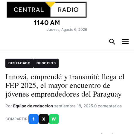
Jueves, Agosto 6, 2026
DESTACADO
NEGOCIOS
Innová, emprendé y transmití: llega el
FEP 2025, el mayor encuentro de
jóvenes emprendedores del Paraguay
Por
Equipo de redaccion
·
septiembre 18, 2025
·
0 comentarios
f
X
W
COMPARTIR