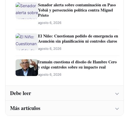
Senador alerta sobre contaminación en Paso
Yobái y persecución política contra Miguel
Prieto
agosto 6, 2026
El Niño: Cuestionan pedido de emergencia en
Asunción sin planificación ni controles claros
agosto 6, 2026
Iramain cuestiona el diseño de Hambre Cero
y exige controles sobre su impacto real
agosto 6, 2026
Debe leer
Más artículos
Abogado laboralista cuestiona demora fiscal
en denuncia sobre supuesto título falso
agosto 6, 2026
Abogado laboralista cuestiona demora fiscal
en denuncia sobre supuesto título falso