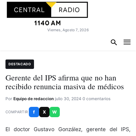
Viernes, Agosto 7, 2026
DESTACADO
Gerente del IPS afirma que no han
recibido renuncia masiva de médicos
Por
Equipo de redaccion
·
julio 30, 2024
·
0 comentarios
f
X
W
COMPARTIR
El doctor Gustavo González, gerente del IPS,