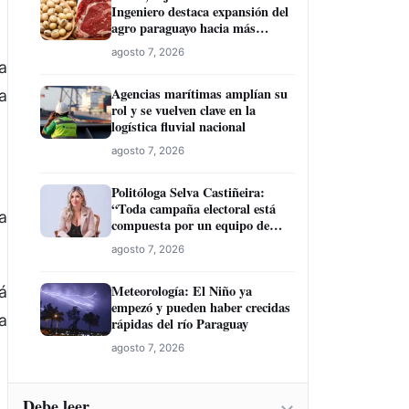
Ingeniero destaca expansión del
agro paraguayo hacia más
mercados
agosto 7, 2026
a
Agencias marítimas amplían su
a
rol y se vuelven clave en la
logística fluvial nacional
agosto 7, 2026
Politóloga Selva Castiñeira:
“Toda campaña electoral está
a
compuesta por un equipo de
profesionales”
agosto 7, 2026
Meteorología: El Niño ya
á
empezó y pueden haber crecidas
a
rápidas del río Paraguay
agosto 7, 2026
Debe leer