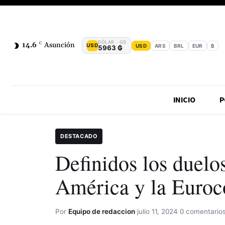
DÓLAR · GS
14.6
C
Asunción
USD
USD
ARS
BRL
EUR
₿
5963 ₲
INICIO
P
DESTACADO
Definidos los duelos
América y la Euroc
Por
Equipo de redaccion
·
julio 11, 2024
·
0 comentario