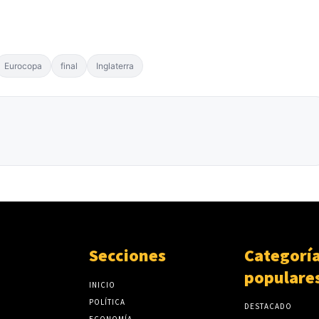
Eurocopa
final
Inglaterra
Secciones
Categorí
populare
INICIO
POLÍTICA
DESTACADO