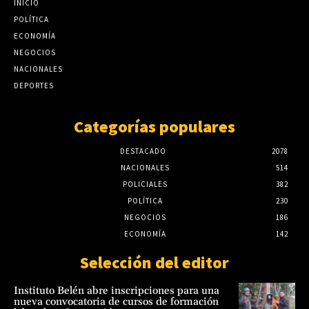
profesionales”
INICIO
Meteorología: El Niño ya empezó y pueden
POLÍTICA
agosto 7, 2026
haber crecidas rápidas del río Paraguay
ECONOMÍA
agosto 7, 2026
Meteorología: El Niño ya empezó y pueden
NEGOCIOS
haber crecidas rápidas del río Paraguay
NACIONALES
agosto 7, 2026
DEPORTES
Categorías populares
DESTACADO
2078
NACIONALES
514
POLICIALES
382
POLÍTICA
230
NEGOCIOS
186
ECONOMÍA
142
Selección del editor
Instituto Belén abre inscripciones para una
nueva convocatoria de cursos de formación