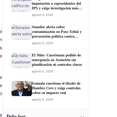
imputación a expresidentes del
IPS y exige investigación más
amplia
agosto 6, 2026
Senador alerta sobre
l
contaminación en Paso Yobái y
persecución política contra
n
Miguel Prieto
agosto 6, 2026
s
El Niño: Cuestionan pedido de
e
emergencia en Asunción sin
planificación ni controles claros
agosto 6, 2026
e
Iramain cuestiona el diseño de
e
Hambre Cero y exige controles
sobre su impacto real
o
agosto 6, 2026
a
Debe leer