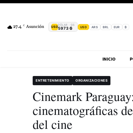
DÓLAR · GS
27.4
C
Asunción
USD
USD
ARS
BRL
EUR
₿
5973 ₲
INICIO
P
ENTRETENIMIENTO
ORGANIZACIONES
Cinemark Paraguay:
cinematográficas de
del cine