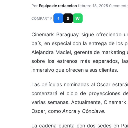
Por
Equipo de redaccion
·
febrero 18, 2025
·
0 comenta
f
X
W
COMPARTIR
Cinemark Paraguay sigue ofreciendo un
país, en especial con la entrega de los 
Alejandra Maciel, gerente de marketing d
sobre los estrenos más esperados, las
inmersivo que ofrecen a sus clientes.
Las películas nominadas al Oscar estarán
comenzará el ciclo de proyecciones de
varias semanas. Actualmente, Cinemark t
Oscar, como
Anora
y
Cónclave
.
La cadena cuenta con dos sedes en Par