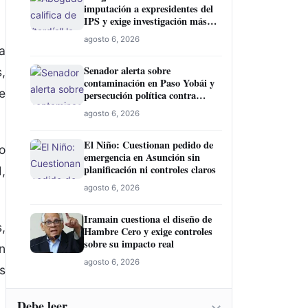
imputación a expresidentes del
IPS y exige investigación más
amplia
agosto 6, 2026
a
Senador alerta sobre
,
contaminación en Paso Yobái y
e
persecución política contra
Miguel Prieto
agosto 6, 2026
El Niño: Cuestionan pedido de
o
emergencia en Asunción sin
planificación ni controles claros
,
agosto 6, 2026
Iramain cuestiona el diseño de
,
Hambre Cero y exige controles
sobre su impacto real
n
agosto 6, 2026
s
Debe leer