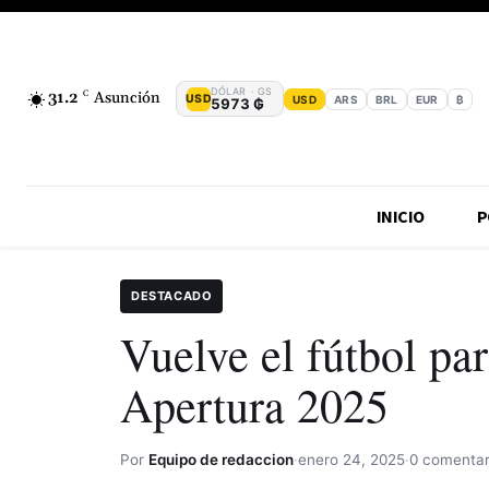
DÓLAR · GS
31.2
C
Asunción
USD
USD
ARS
BRL
EUR
₿
5973 ₲
INICIO
P
DESTACADO
Vuelve el fútbol pa
Apertura 2025
Por
Equipo de redaccion
·
enero 24, 2025
·
0 comentar