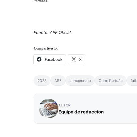
Partidos.
Fuente: APF Oficial.
Comparte esto:
Facebook
X
2025
APF
campeonato
Cerro Porteño
fút
AUTOR
Equipo de redaccion