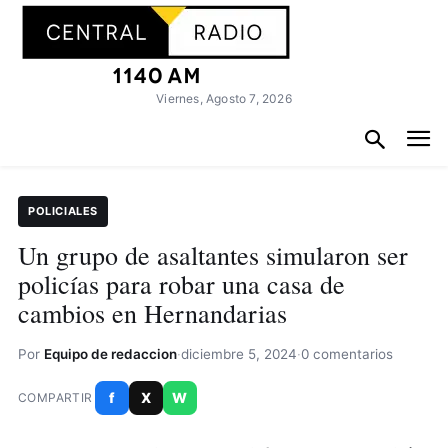
Viernes, Agosto 7, 2026
POLICIALES
Un grupo de asaltantes simularon ser
policías para robar una casa de
cambios en Hernandarias
Por
Equipo de redaccion
·
diciembre 5, 2024
·
0 comentarios
f
X
W
COMPARTIR