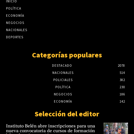
posible participación de funcionarios
INICIO
penitenciarios
Meteorología: El Niño ya empezó y pueden
POLÍTICA
haber crecidas rápidas del río Paraguay
julio 23, 2026
ECONOMÍA
agosto 7, 2026
NEGOCIOS
Canindeyú: Ataque armado e incendio de
NACIONALES
puesto policial deja tres fallecidos; CODI
DEPORTES
refuerza operativo
julio 22, 2026
Categorías populares
DESTACADO
2078
NACIONALES
514
POLICIALES
382
POLÍTICA
230
NEGOCIOS
186
ECONOMÍA
142
Selección del editor
Instituto Belén abre inscripciones para una
nueva convocatoria de cursos de formación