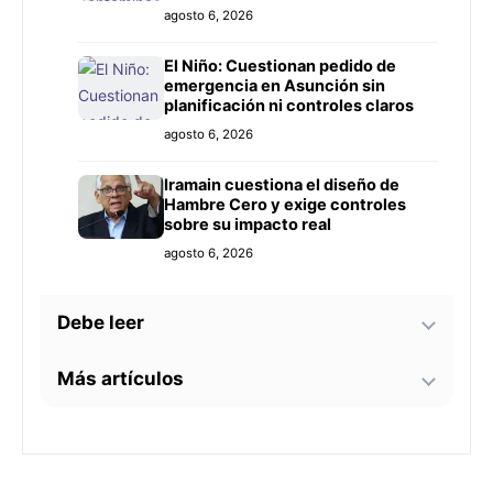
Prieto
agosto 6, 2026
El Niño: Cuestionan pedido de
emergencia en Asunción sin
planificación ni controles claros
agosto 6, 2026
Iramain cuestiona el diseño de
Hambre Cero y exige controles
sobre su impacto real
agosto 6, 2026
Debe leer
Más artículos
Bomberos advierten sobre zonas
críticas junto al arroyo Lambaré
ante la llegada de El Niño
La soprano paraguaya Alejandra
agosto 6, 2026
Meza dará una gira lírica en Italia
este 2026