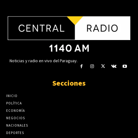
¿Qué hacer si vaciaron tu cuenta
bancaria? Esto recomienda la
Horacio Cartes confirma que
Fiscalía
buscará la reelección al frente de
agosto 5, 2026
la ANR
agosto 4, 2026
Noticias y radio en vivo del Paraguay.
Secciones
INICIO
POLÍTICA
ECONOMÍA
NEGOCIOS
NACIONALES
DEPORTES