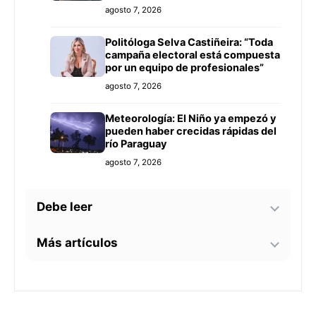
agosto 7, 2026
Politóloga Selva Castiñeira: “Toda
campaña electoral está compuesta
por un equipo de profesionales”
agosto 7, 2026
Meteorología: El Niño ya empezó y
pueden haber crecidas rápidas del
río Paraguay
agosto 7, 2026
Debe leer
Más artículos
Tecnología y BIM ganan terreno en
la construcción nacional: CYPE
apunta a reducir errores y
Senador alerta sobre
sobrecostos
agosto 7, 2026
contaminación en Paso Yobái y
persecución política contra Miguel