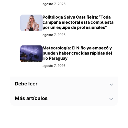
agosto 7, 2026
Politóloga Selva Castiñeira: “Toda
campaña electoral está compuesta
por un equipo de profesionales”
agosto 7, 2026
Meteorología: El Niño ya empezó y
pueden haber crecidas rápidas del
río Paraguay
agosto 7, 2026
Debe leer
Más artículos
Tecnología y BIM ganan terreno en
la construcción nacional: CYPE
apunta a reducir errores y
Senador alerta sobre
sobrecostos
agosto 7, 2026
contaminación en Paso Yobái y
persecución política contra Miguel