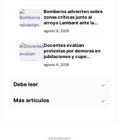
Bomberos advierten sobre
zonas críticas junto al
arroyo Lambaré ante la
llegada de El Niño
agosto 6, 2026
Docentes evalúan
protestas por demoras en
jubilaciones y cupo
insuficiente
agosto 6, 2026
Debe leer
Más artículos
Psicoterapeuta advierte
que el insomnio,
agotamiento y la ansiedad
El Niño pondrá a prueba la
son señales que no deben
agosto 6, 2026
capacidad de respuesta de
ignorarse
ciudades y comunidades,
advierte especialista
A Todo Pulmón junto a
agosto 5, 2026
- Advertisement -