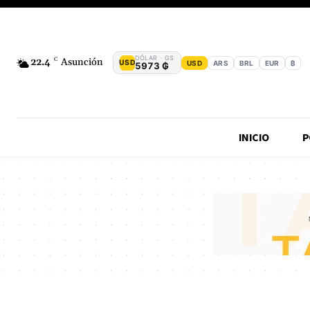
DÓLAR · GS
22.4
C
Asunción
USD
USD
ARS
BRL
EUR
₿
5973 ₲
INICIO
P