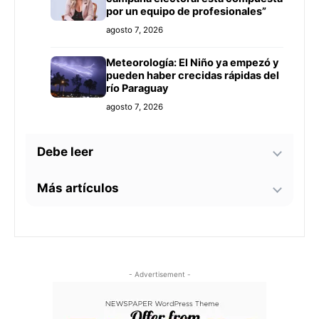
por un equipo de profesionales”
agosto 7, 2026
Meteorología: El Niño ya empezó y
pueden haber crecidas rápidas del
río Paraguay
agosto 7, 2026
Debe leer
Más artículos
Tecnología y BIM ganan terreno en
la construcción nacional: CYPE
apunta a reducir errores y
Senador alerta sobre
sobrecostos
agosto 7, 2026
contaminación en Paso Yobái y
persecución política contra Miguel
Prieto
Este 15 de agosto emprendedores
agosto 6, 2026
- Advertisement -
de la UNA tendrán una feria propia
en el centro de Asunción
El Niño: Cuestionan pedido de
agosto 7, 2026
emergencia en Asunción sin