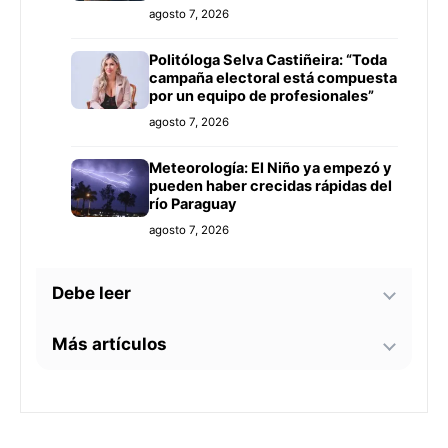
agosto 7, 2026
Politóloga Selva Castiñeira: “Toda
campaña electoral está compuesta
por un equipo de profesionales”
agosto 7, 2026
Meteorología: El Niño ya empezó y
pueden haber crecidas rápidas del
río Paraguay
agosto 7, 2026
Debe leer
Más artículos
Tecnología y BIM ganan terreno en
la construcción nacional: CYPE
apunta a reducir errores y
Senador alerta sobre
sobrecostos
agosto 7, 2026
contaminación en Paso Yobái y
persecución política contra Miguel