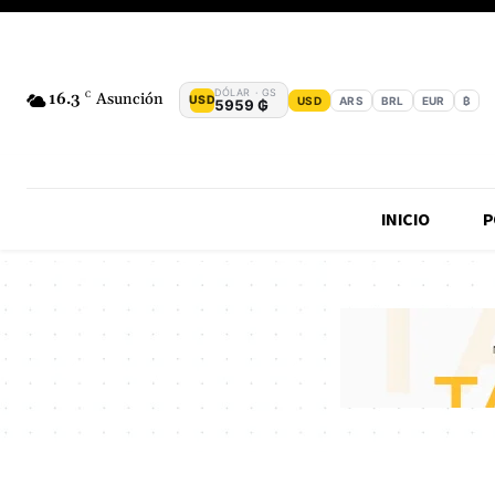
DÓLAR · GS
16.3
C
Asunción
USD
USD
ARS
BRL
EUR
₿
5959 ₲
INICIO
P