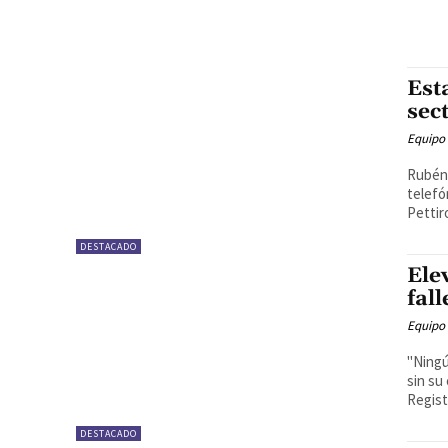
Est
sec
Equipo
Rubén 
telefó
Pettir
DESTACADO
Ele
fal
Equipo
"Ningú
sin su
Registr
DESTACADO