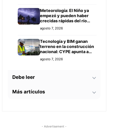
Meteorología: El Niño ya
empezó y pueden haber
crecidas rápidas del río
Paraguay
agosto 7, 2026
Tecnología y BIM ganan
terreno en la construcción
nacional: CYPE apunta a
reducir errores y
agosto 7, 2026
sobrecostos
Debe leer
Más artículos
Este 15 de agosto
emprendedores de la UNA
tendrán una feria propia en
El Niño: Cuestionan pedido
el centro de Asunción
agosto 7, 2026
de emergencia en Asunción
sin planificación ni
controles claros
México avanza en apertura
agosto 6, 2026
- Advertisement -