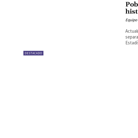
Pob
his
Equipo
Actual
separa
Estadís
DESTACADO