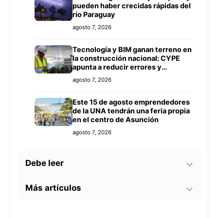
pueden haber crecidas rápidas del
río Paraguay
agosto 7, 2026
Tecnología y BIM ganan terreno en
la construcción nacional: CYPE
apunta a reducir errores y
sobrecostos
agosto 7, 2026
Este 15 de agosto emprendedores
de la UNA tendrán una feria propia
en el centro de Asunción
agosto 7, 2026
Debe leer
Más artículos
México avanza en apertura de su
mercado a la carne paraguaya y
busca ampliar inversiones
Iramain cuestiona el diseño de