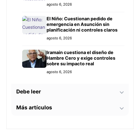
Prieto
agosto 6, 2026
El Niño: Cuestionan pedido de
emergencia en Asunción sin
planificación ni controles claros
agosto 6, 2026
Iramain cuestiona el diseño de
Hambre Cero y exige controles
sobre su impacto real
agosto 6, 2026
Debe leer
Más artículos
Bomberos advierten sobre zonas
críticas junto al arroyo Lambaré
ante la llegada de El Niño
La soprano paraguaya Alejandra
agosto 6, 2026
Meza dará una gira lírica en Italia
este 2026