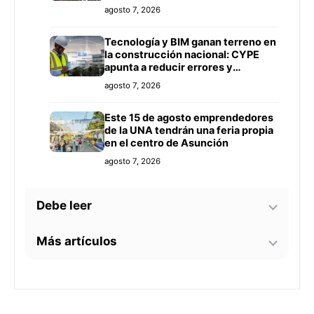
agosto 7, 2026
Tecnología y BIM ganan terreno en
la construcción nacional: CYPE
apunta a reducir errores y
sobrecostos
agosto 7, 2026
Este 15 de agosto emprendedores
de la UNA tendrán una feria propia
en el centro de Asunción
agosto 7, 2026
Debe leer
Más artículos
México avanza en apertura de su
mercado a la carne paraguaya y
busca ampliar inversiones
Iramain cuestiona el diseño de
agosto 7, 2026
Hambre Cero y exige controles
sobre su impacto real