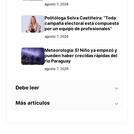
agosto 7, 2026
Politóloga Selva Castiñeira: “Toda
campaña electoral está compuesta
por un equipo de profesionales”
agosto 7, 2026
Meteorología: El Niño ya empezó y
pueden haber crecidas rápidas del
río Paraguay
agosto 7, 2026
Debe leer
Más artículos
Tecnología y BIM ganan terreno en
la construcción nacional: CYPE
apunta a reducir errores y
Senador alerta sobre
sobrecostos
agosto 7, 2026
contaminación en Paso Yobái y
persecución política contra Miguel