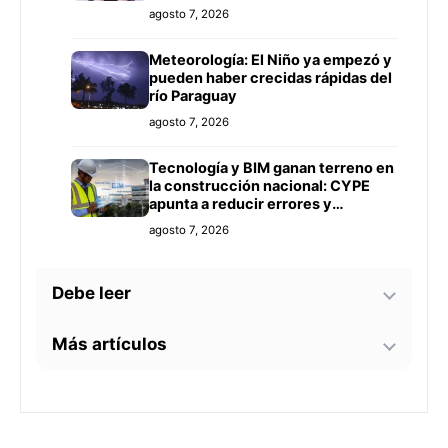
agosto 7, 2026
Meteorología: El Niño ya empezó y
pueden haber crecidas rápidas del
río Paraguay
agosto 7, 2026
Tecnología y BIM ganan terreno en
la construcción nacional: CYPE
apunta a reducir errores y
sobrecostos
agosto 7, 2026
Debe leer
Más artículos
Este 15 de agosto emprendedores
de la UNA tendrán una feria propia
en el centro de Asunción
El Niño: Cuestionan pedido de
agosto 7, 2026
emergencia en Asunción sin
planificación ni controles claros