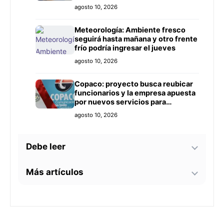
agosto 10, 2026
Meteorología: Ambiente fresco
seguirá hasta mañana y otro frente
frío podría ingresar el jueves
agosto 10, 2026
Copaco: proyecto busca reubicar
funcionarios y la empresa apuesta
por nuevos servicios para
recuperar ingresos
agosto 10, 2026
Debe leer
Más artículos
La realidad del personal de blanco
en IPS: Entre la falta de médicos y
la sobrecarga laboral
Politóloga Selva Castiñeira: “Toda
agosto 10, 2026
campaña electoral está compuesta
por un equipo de profesionales”