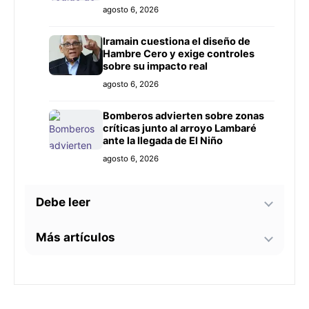
agosto 6, 2026
Iramain cuestiona el diseño de
Hambre Cero y exige controles
sobre su impacto real
agosto 6, 2026
Bomberos advierten sobre zonas
críticas junto al arroyo Lambaré
ante la llegada de El Niño
agosto 6, 2026
Debe leer
Más artículos
Docentes evalúan protestas por
demoras en jubilaciones y cupo
insuficiente
Diputados distingue al TTE AVC
agosto 6, 2026
Derlis Cáceres Troche por su
aporte a la investigación en