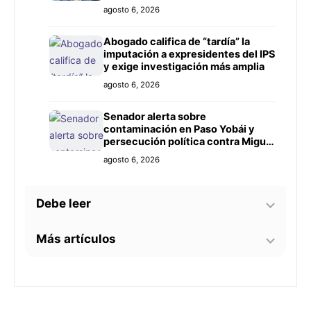
agosto 6, 2026
Abogado califica de “tardía” la
imputación a expresidentes del IPS
y exige investigación más amplia
agosto 6, 2026
Senador alerta sobre
contaminación en Paso Yobái y
persecución política contra Miguel
Prieto
agosto 6, 2026
Debe leer
Más artículos
El Niño: Cuestionan pedido de
emergencia en Asunción sin
planificación ni controles claros
A Todo Pulmón junto a Sudameris
agosto 6, 2026
lanza la Campaña «Dibujá un
Árbol»