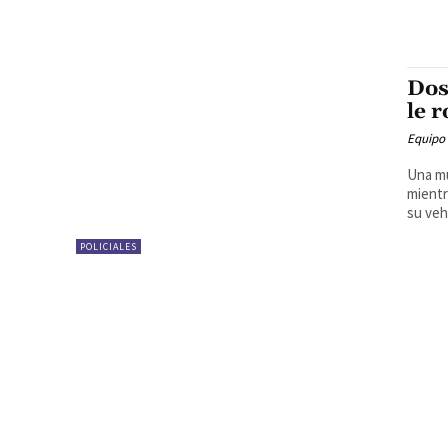
Dos
le 
Equipo
Una m
mientr
su vehí
POLICIALES