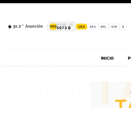
DÓLAR · GS
31.2
C
Asunción
USD
USD
ARS
BRL
EUR
₿
5973 ₲
INICIO
P