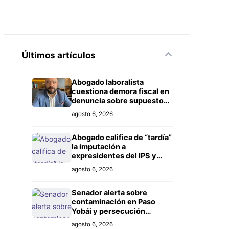
Últimos artículos
Abogado laboralista
cuestiona demora fiscal en
denuncia sobre supuesto
título falso
agosto 6, 2026
Abogado califica de “tardía”
la imputación a
expresidentes del IPS y
exige investigación más
agosto 6, 2026
amplia
Senador alerta sobre
contaminación en Paso
Yobái y persecución
política contra Miguel
agosto 6, 2026