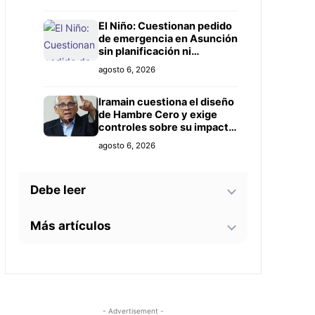
Prieto
El Niño: Cuestionan pedido
de emergencia en Asunción
sin planificación ni
controles claros
agosto 6, 2026
Iramain cuestiona el diseño
de Hambre Cero y exige
controles sobre su impacto
real
agosto 6, 2026
Debe leer
Más artículos
Bomberos advierten sobre
zonas críticas junto al
arroyo Lambaré ante la
La soprano paraguaya
llegada de El Niño
agosto 6, 2026
Alejandra Meza dará una
gira lírica en Italia este
2026
Docentes evalúan
agosto 5, 2026
- Advertisement -