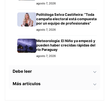
agosto 7, 2026
Politóloga Selva Castiñeira: “Toda
campaña electoral está compuesta
por un equipo de profesionales”
agosto 7, 2026
Meteorología: El Niño ya empezó y
pueden haber crecidas rápidas del
río Paraguay
agosto 7, 2026
Debe leer
Más artículos
Tecnología y BIM ganan terreno en
la construcción nacional: CYPE
apunta a reducir errores y
Senador alerta sobre
sobrecostos
agosto 7, 2026
contaminación en Paso Yobái y
persecución política contra Miguel