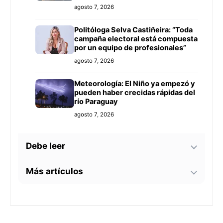
agosto 7, 2026
Politóloga Selva Castiñeira: “Toda
campaña electoral está compuesta
por un equipo de profesionales”
agosto 7, 2026
Meteorología: El Niño ya empezó y
pueden haber crecidas rápidas del
río Paraguay
agosto 7, 2026
Debe leer
Más artículos
Tecnología y BIM ganan terreno en
la construcción nacional: CYPE
apunta a reducir errores y
Senador alerta sobre
sobrecostos
agosto 7, 2026
contaminación en Paso Yobái y
persecución política contra Miguel