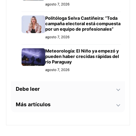
agosto 7, 2026
Politóloga Selva Castiñeira: “Toda
campaña electoral está compuesta
por un equipo de profesionales”
agosto 7, 2026
Meteorología: El Niño ya empezó y
pueden haber crecidas rápidas del
río Paraguay
agosto 7, 2026
Debe leer
Más artículos
Tecnología y BIM ganan terreno en
la construcción nacional: CYPE
apunta a reducir errores y
Senador alerta sobre
sobrecostos
agosto 7, 2026
contaminación en Paso Yobái y
persecución política contra Miguel