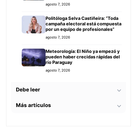
agosto 7, 2026
Politóloga Selva Castiñeira: “Toda
campaña electoral está compuesta
por un equipo de profesionales”
agosto 7, 2026
Meteorología: El Niño ya empezó y
pueden haber crecidas rápidas del
río Paraguay
agosto 7, 2026
Debe leer
Más artículos
Tecnología y BIM ganan terreno en
la construcción nacional: CYPE
apunta a reducir errores y
Senador alerta sobre
sobrecostos
agosto 7, 2026
contaminación en Paso Yobái y
persecución política contra Miguel