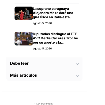
La soprano paraguaya
Alejandra Meza dará una
gira lírica en Italia este
2026
agosto 5, 2026
Diputados distingue al TTE
AVC Derlis Cáceres Troche
por su aporte a la
investigación en
agosto 5, 2026
Inteligencia Artificial y
Educación
Debe leer
Más artículos
El Niño pondrá a prueba la
capacidad de respuesta de
ciudades y comunidades,
¿Qué hacer si vaciaron tu
advierte especialista
agosto 5, 2026
cuenta bancaria? Esto
recomienda la Fiscalía
Guido González afirma que
agosto 5, 2026
- Advertisement -