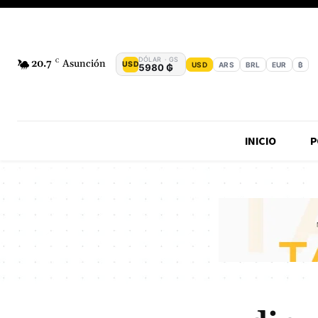
DÓLAR · GS
20.7
C
Asunción
USD
USD
ARS
BRL
EUR
₿
5980 ₲
INICIO
P