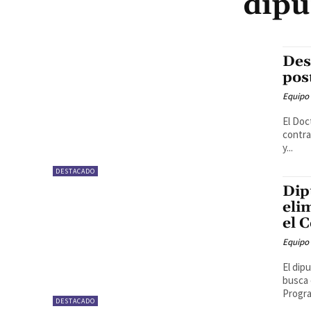
dipu
Des
pos
Equipo
El Doc
contra
y...
DESTACADO
Dip
eli
el 
Equipo
El dip
busca 
Progra
DESTACADO