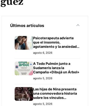
íguez
Últimos artículos
Psicoterapeuta advierte
que el insomnio,
agotamiento y la ansiedad
son señales que no deben
agosto 6, 2026
ignorarse
A Todo Pulmón junto a
Sudameris lanza la
Campaña «Dibujá un Árbol»
agosto 5, 2026
Las hijas de Nina presenta
una conmovedora historia
sobre los vínculos
familiares
agosto 5, 2026