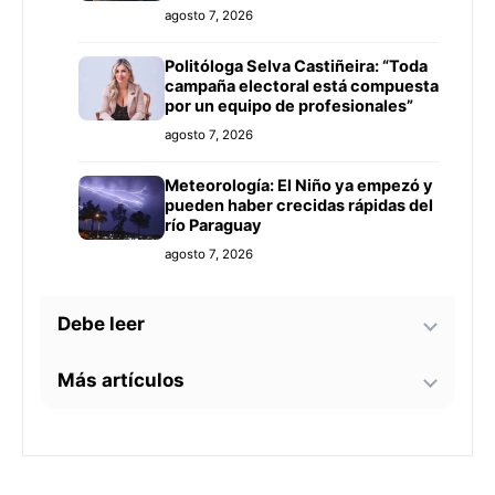
agosto 7, 2026
Politóloga Selva Castiñeira: “Toda
campaña electoral está compuesta
por un equipo de profesionales”
agosto 7, 2026
Meteorología: El Niño ya empezó y
pueden haber crecidas rápidas del
río Paraguay
agosto 7, 2026
Debe leer
Más artículos
Tecnología y BIM ganan terreno en
la construcción nacional: CYPE
apunta a reducir errores y
Senador alerta sobre
sobrecostos
agosto 7, 2026
contaminación en Paso Yobái y
persecución política contra Miguel