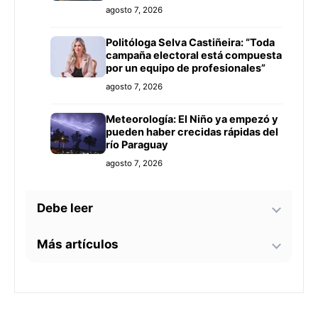
agosto 7, 2026
Politóloga Selva Castiñeira: “Toda
campaña electoral está compuesta
por un equipo de profesionales”
agosto 7, 2026
Meteorología: El Niño ya empezó y
pueden haber crecidas rápidas del
río Paraguay
agosto 7, 2026
Debe leer
Más artículos
Tecnología y BIM ganan terreno en
la construcción nacional: CYPE
apunta a reducir errores y
Senador alerta sobre
sobrecostos
agosto 7, 2026
contaminación en Paso Yobái y
persecución política contra Miguel