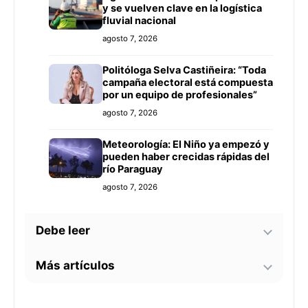
y se vuelven clave en la logística
fluvial nacional
agosto 7, 2026
Politóloga Selva Castiñeira: “Toda
campaña electoral está compuesta
por un equipo de profesionales”
agosto 7, 2026
Meteorología: El Niño ya empezó y
pueden haber crecidas rápidas del
río Paraguay
agosto 7, 2026
Debe leer
Más artículos
Tecnología y BIM ganan terreno en
la construcción nacional: CYPE
apunta a reducir errores y
Senador alerta sobre
sobrecostos