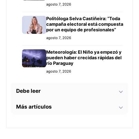
agosto 7, 2026
Politóloga Selva Castiñeira: “Toda
campaña electoral está compuesta
por un equipo de profesionales”
agosto 7, 2026
Meteorología: El Niño ya empezó y
pueden haber crecidas rápidas del
río Paraguay
agosto 7, 2026
Debe leer
Más artículos
Tecnología y BIM ganan terreno en
la construcción nacional: CYPE
apunta a reducir errores y
Senador alerta sobre
sobrecostos
agosto 7, 2026
contaminación en Paso Yobái y
persecución política contra Miguel