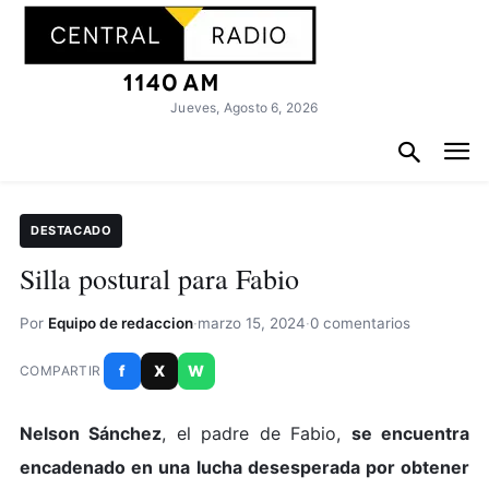
Jueves, Agosto 6, 2026
DESTACADO
Silla postural para Fabio
Por
Equipo de redaccion
·
marzo 15, 2024
·
0 comentarios
f
X
W
COMPARTIR
Nelson Sánchez
, el padre de Fabio,
se encuentra
encadenado en una lucha desesperada por obtener