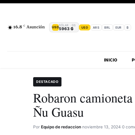
DÓLAR · GS
16.8
C
Asunción
USD
USD
ARS
BRL
EUR
₿
5963 ₲
INICIO
P
DESTACADO
Robaron camioneta 
Ñu Guasu
Por
Equipo de redaccion
·
noviembre 13, 2024
·
0 come