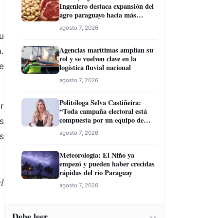
Ingeniero destaca expansión del
agro paraguayo hacia más
mercados
agosto 7, 2026
u
Agencias marítimas amplían su
.
rol y se vuelven clave en la
e
logística fluvial nacional
agosto 7, 2026
Politóloga Selva Castiñeira:
r
“Toda campaña electoral está
compuesta por un equipo de
s
profesionales”
agosto 7, 2026
s
Meteorología: El Niño ya
empezó y pueden haber crecidas
rápidas del río Paraguay
l
agosto 7, 2026
Debe leer