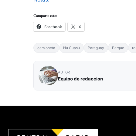
Comparte esto:
Facebook
X
camioneta
Ñu Guasú
Paraguay
Parque
ro
AUTOR
Equipo de redaccion