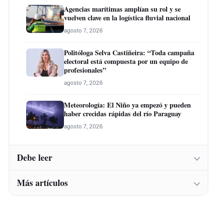
Agencias marítimas amplían su rol y se
vuelven clave en la logística fluvial nacional
agosto 7, 2026
Politóloga Selva Castiñeira: “Toda campaña
electoral está compuesta por un equipo de
profesionales”
agosto 7, 2026
Meteorología: El Niño ya empezó y pueden
haber crecidas rápidas del río Paraguay
agosto 7, 2026
Debe leer
Más artículos
Instituto Belén abre inscripciones para una
nueva convocatoria de cursos de formación
laboral en Concepción
Instituto Belén abre inscripciones para una
agosto 7, 2026
nueva convocatoria de cursos de formación