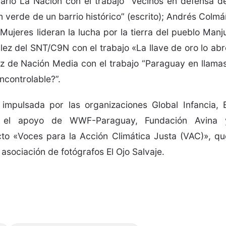
iario La Nación con el trabajo “Vecinos en defensa de
 verde de un barrio histórico” (escrito); Andrés Colmá
“Mujeres lideran la lucha por la tierra del pueblo Manju
ález del SNT/C9N con el trabajo «La llave de oro lo abr
ez de Nación Media con el trabajo “Paraguay en llamas
ncontrolable?”.
impulsada por las organizaciones Global Infancia, E
n el apoyo de WWF-Paraguay, Fundación Avina 
to «Voces para la Acción Climática Justa (VAC)», qu
asociación de fotógrafos El Ojo Salvaje.