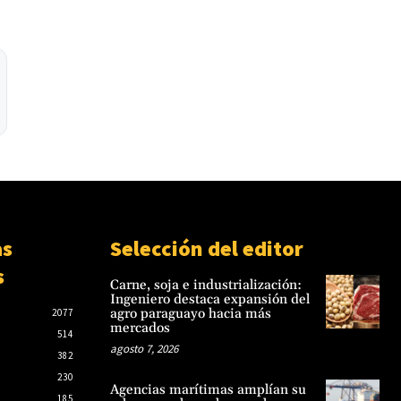
as
Selección del editor
s
Carne, soja e industrialización:
Ingeniero destaca expansión del
agro paraguayo hacia más
2077
mercados
514
agosto 7, 2026
382
230
Agencias marítimas amplían su
185