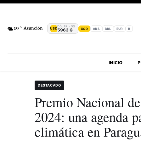
DÓLAR · GS
19
C
Asunción
USD
USD
ARS
BRL
EUR
₿
5963 ₲
INICIO
P
DESTACADO
Premio Nacional de
2024: una agenda pa
climática en Parag