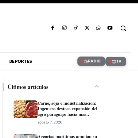
DEPORTES
RADIO
TV
Últimos artículos
Carne, soja e industrialización:
Ingeniero destaca expansión del
agro paraguayo hacia más
mercados
agosto 7, 2026
Agencias marítimas amplían su