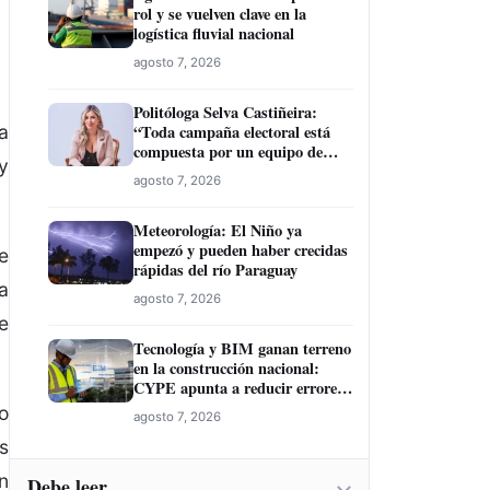
rol y se vuelven clave en la
logística fluvial nacional
agosto 7, 2026
Politóloga Selva Castiñeira:
a
“Toda campaña electoral está
compuesta por un equipo de
y
profesionales”
agosto 7, 2026
Meteorología: El Niño ya
empezó y pueden haber crecidas
e
rápidas del río Paraguay
a
agosto 7, 2026
e
Tecnología y BIM ganan terreno
en la construcción nacional:
CYPE apunta a reducir errores
y sobrecostos
o
agosto 7, 2026
s
n
Debe leer